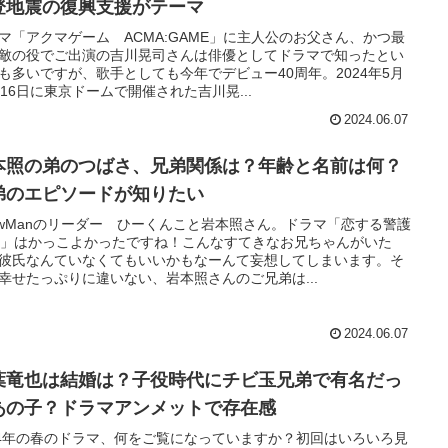
登地震の復興支援がテーマ
マ「アクマゲーム ACMA:GAME」に主人公のお父さん、かつ最
敵の役でご出演の吉川晃司さんは俳優としてドラマで知ったとい
も多いですが、歌手としても今年でデビュー40周年。2024年5月
日16日に東京ドームで開催された吉川晃...
2024.06.07
本照の弟のつばさ、兄弟関係は？年齢と名前は何？
弟のエピソードが知りたい
owManのリーダー ひーくんこと岩本照さん。ドラマ「恋する警護
時」はかっこよかったですね！こんなすてきなお兄ちゃんがいた
彼氏なんていなくてもいいかもなーんて妄想してしまいます。そ
幸せたっぷりに違いない、岩本照さんのご兄弟は...
2024.06.07
葉竜也は結婚は？子役時代にチビ玉兄弟で有名だっ
あの子？ドラマアンメットで存在感
24年の春のドラマ、何をご覧になっていますか？初回はいろいろ見