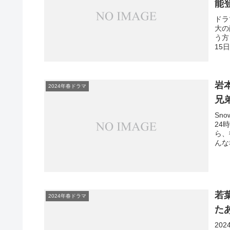
能
ドラ
大の
う方
15
岩
2024年春ドラマ
兄
Sn
24
ら、
んな
若
2024年春ドラマ
た
20