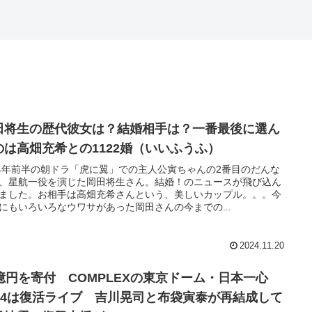
田将生の歴代彼女は？結婚相手は？一番最後に選ん
のは高畑充希との1122婚（いいふうふ）
24年前半の朝ドラ「虎に翼」での主人公寅ちゃんの2番目のだんな
、星航一役を演じた岡田将生さん。結婚！のニュースが飛び込ん
ました。お相手は高畑充希さんという、美しいカップル。。。今
にもいろいろなウワサがあった岡田さんの今までの...
2024.11.20
0億円を寄付 COMPLEXの東京ドーム・日本一心
024は復活ライブ 吉川晃司と布袋寅泰が再結成して