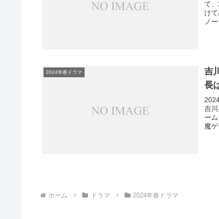
て、
けて
ノー
吉
2024年春ドラマ
長
20
吉川
ーム
魔ゲ
ホーム
ドラマ
2024年春ドラマ