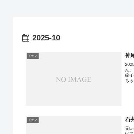
2025-10
神
ドラマ
20
ん。
級イ
ちら
石
ドラマ
元E
げて