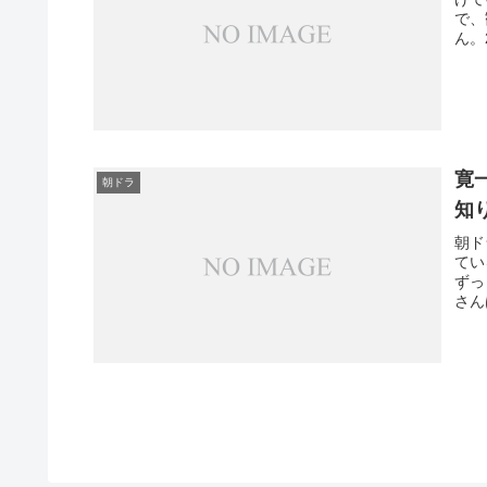
で、
ん。
寛
朝ドラ
知
朝ド
てい
ずっ
さん