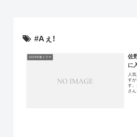
#Aぇ!
佐
2025年春ドラマ
に
人気
すが
す。
さん