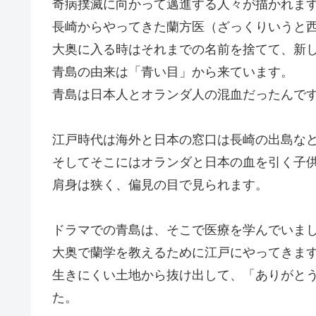
奇病撲滅に向かって邁進する人々が描かれま
長崎からやってきた蘭方医（ざっくりいうと
大奥に入る時はそれまでの名前を捨てて、新
青島の由来は「青い目」から来ています。
青島は日本人とオランダ人の混血だったんで
江戸時代は海外と日本の窓口は長崎の出島な
そしてそこにはオランダと日本の血を引く子
肩身は狭く、偏見の目で見られます。
ドラマでの青島は、そこで医療を学んでいま
大奥で蘭学を教えるために江戸にやってきま
生きにくい土地から抜け出して、「ありがと
た。