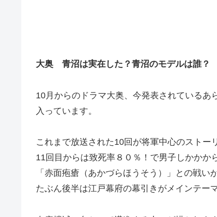
大奥 青沼は実在した？青沼のモデルは誰？
10月からのドラマ大奥、今発表されているあ
入っています。
これまで放送された10回が将軍中心のストー
11回目からは致死率８０％！で男子しかかか
「赤面疱瘡（あかづらほうそう）」との戦い
たぶん後半は江戸幕府の幕引きがメインテー