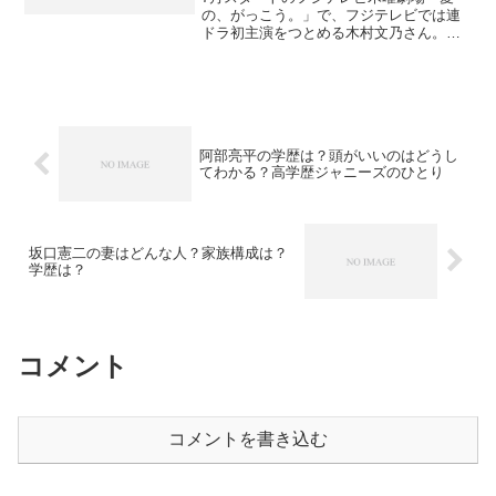
の、がっこう。」で、フジテレビでは連
ドラ初主演をつとめる木村文乃さん。体
調不良で入院、というニュースで心配し
ましたが、退院されて撮影に戻られたと
の報道があり一安心ですね。撮影は体力
的にも大変でしょうから、...
阿部亮平の学歴は？頭がいいのはどうし
てわかる？高学歴ジャニーズのひとり
坂口憲二の妻はどんな人？家族構成は？
学歴は？
コメント
コメントを書き込む