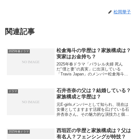
松岡華子
関連記事
松倉海斗の学歴は？家族構成は？
2025年春ドラマ
実家はお金持ち？
2025年春ドラマ「パラレル夫婦 死ん
だ‘‘僕と妻‘‘の真実」に出演している
「Travis Japan」のメンバー松倉海斗さ
ん。彼の実家はお金持ちなのか、家族構
成、学歴、恋愛事情など、ファンなら気
になる情報を徹底解説します。松倉海斗
石井杏奈の父は？結婚している？
ドラマ
の簡単な...
家族構成と学歴は？
元E-girlsメンバーとして知られ、現在は
女優としてますます活躍を広げている石
井杏奈さん。その魅力的な演技力と個性
的なキャラクターで、観る者を惹きつけ
てやまない彼女の姿を見逃すわけにはい
きません。2025年4月24日から放送中の
西垣匠の学歴と家族構成は？父は
2025年春ドラマ
テレビ朝日...
有名人？フェンシングが特技？