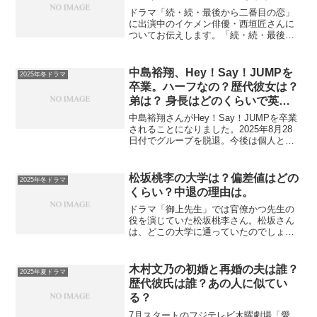
ドラマ「続・続・最後から二番目の恋」
に出演中のイケメン俳優・西垣匠さんに
ついてお伝えします。「続・続・最後か
ら二番目の恋」では、不思議な青年役で
演じている西垣匠さんは、デビュー以降
ドラマや映画に立て続けに出演していま
中島裕翔、Hey！Say！JUMPを
2025年冬ドラマ
す。そんな気になる西垣匠...
卒業。ハーフなの？歴代彼女は？
弟は？ 身長はどのくらいで英語
が上手なのはなぜ？
中島裕翔さんがHey！Say！JUMPを卒業
されることになりました。2025年8月28
日付でグループを脱退。今後は個人とし
て俳優メインで活動されるとのk十です。
これまでもテレビドラマ、映画、舞台で
活躍されてきた「Hey！Say！JUMP」
松坂桃李の大学は？偏差値はどの
2025年冬ドラマ
の...
くらい？中退の理由は。
ドラマ「御上先生」では官僚かつ先生の
役を演じていた松坂桃李さん。松坂さん
は、どこの大学に通っていたのでしょう
か？どんな大学生だったか、そしてどう
して中退されたかを調べました。松坂桃
李の通っていた大学松坂桃李さんが通っ
木村文乃の初婚と再婚の夫は誰？
2025年夏ドラマ
ていた大学は 産業能率大...
歴代彼氏は誰？あの人に似てい
る？
7月スタートのフジテレビ木曜劇場「愛