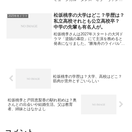
イア」で主役のクロロック伯爵を務めら
れます。人間じゃない役での存在感がす
ごい！背も高くかっこいい城田優さんは
松坂桃李の大学はどこ？学歴は？
2025年冬ドラマ
結婚しているのでしょう...
私立高校それとも公立高校卒？
中学の先輩も有名人が。
松坂桃李さんは2027年スタートの大河ド
ラマ「逆賊の幕臣」にて主演を務めると
発表になりました。“勝海舟のライバル”と
言われた幕臣・小栗上野介忠順(おぐりこ
うずけのすけただまさ)の役で、歴史の闇
に葬り去られることになるとか。今から
楽しみです！...
松坂桃李の学歴は？大学、高校はどこ？
筋肉が意外とすごいらしい
松坂桃李と戸田恵梨香の馴れ初めは？奥
さんとの出会いや結婚生活。父は教育
者、姉妹とはなかよし