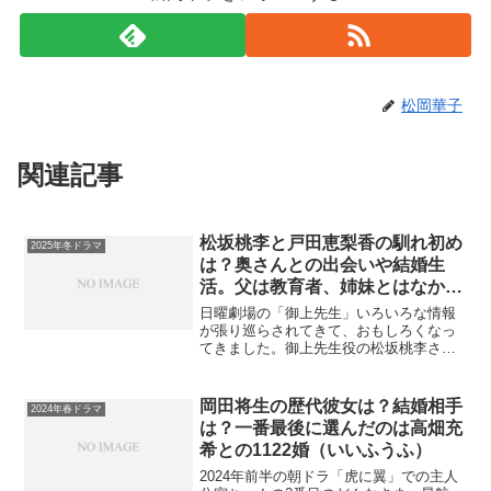
松岡華子
関連記事
松坂桃李と戸田恵梨香の馴れ初め
2025年冬ドラマ
は？奥さんとの出会いや結婚生
活。父は教育者、姉妹とはなかよ
し
日曜劇場の「御上先生」いろいろな情報
が張り巡らされてきて、おもしろくなっ
てきました。御上先生役の松坂桃李さん
はこれまでも幅広いジャンル、役柄で活
躍されてきました。プライベートも気に
なりますね！この記事では松坂桃李さん
岡田将生の歴代彼女は？結婚相手
2024年春ドラマ
の結婚生活やお子さん、父...
は？一番最後に選んだのは高畑充
希との1122婚（いいふうふ）
2024年前半の朝ドラ「虎に翼」での主人