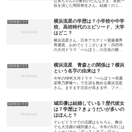
公寅ちゃんの2番目のだんなさま、星航一
役を演じた岡田将生さん。結婚！のニュ
ースが飛び込んできました。お相手は高
畑充希さんという、美しいカップ
ル。。。今までにもいろいろなウワサが
横浜流星の学歴は？小学校や中学
2025年春ドラマ
あった岡田さんの今までの...
校、高校時代のエピソード、大学
はどこ？
横浜流星さん、日本アカデミー賞最優秀
男優賞、おめでとうございます！2025年
の大河ドラマ「べらぼう」の主役の横浜
流星さん。横浜流星、が本名だというの
にもちょっとびっくりのかっこよさです
ね。俳優・横浜流星さんはどんな学生時
横浜流星 青森との関係は？横浜
2025年春ドラマ
代を送ってきて、今が...
という名字の由来は？
今年のNHK大河ドラマ『べらぼう〜蔦重
栄華乃夢噺〜』で主演を務める横浜流星
さん。ますます注目が高まる中、ファン
の間では「横浜流星 本名」というキーワ
ードがヒットしています。流星さんがど
んなルーツを持っているのか、彼の名字
城田優は結婚している？歴代彼女
2025年冬ドラマ
「横浜」や、青森との...
は？学歴は？きょうだいが多いの
はほんと？
テレビドラマでの活躍はもちろん、舞台
でも大活躍の城田優さん。今年の5月には
ミュージカル「ダンス・オブ・ヴァンパ