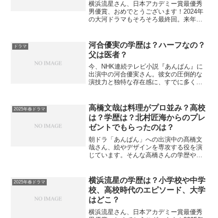
う主役の影に家族の支えが
横浜流星さん、日本アカデミー賞最優秀
男優賞、おめでとうございます！2024年
の大河ドラマもそろそろ最終回。来年
2025年の大河ドラマが気になってくる季
節になりました。来年の大河ドラマは
「べらぼう ～蔦重栄華乃夢噺（つたじゅ
河合優実の学歴は？ハーフなの？
ドラマ
うえいがのゆめばな...
父は医者？
今、NHK連続テレビ小説『あんぱん』に
出演中の河合優実さん。彼女の圧倒的な
演技力と独特な存在感に、すでに多くの
ファンが虜になっています。美しいルッ
クスだけでなく、知的で多才な魅力を持
つ河合さん。その魅力をさらに深掘りし
高橋文哉は料理がプロ並み？高校
2025年春ドラマ
てみましょう！河合優実...
は？学歴は？北村匠海からのプレ
ゼントでもらったのは？
朝ドラ「あんぱん」への出演中の髙橋文
哉さん、絵やデザインを専攻する役を演
じています。そんな高橋さんの学歴や学
生時代のエピソードについてお伝えしま
す。険しい顔で食レポをするのがかっこ
いいうえに上手という評判です！10代で
横浜流星の学歴は？小学校や中学
2025年春ドラマ
芸能界入りをした高橋文...
校、高校時代のエピソード、大学
はどこ？
横浜流星さん、日本アカデミー賞最優秀