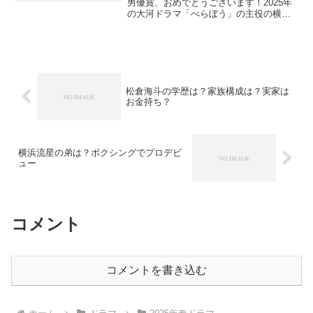
男優賞、おめでとうございます！2025年
の大河ドラマ「べらぼう」の主役の横浜
流星さん。横浜流星、が本名だというの
にもちょっとびっくりのかっこよさです
ね。俳優・横浜流星さんはどんな学生時
代を送ってきて、今が...
松倉海斗の学歴は？家族構成は？実家は
お金持ち？
横浜流星の弟は？ボクシングでプロデビ
ュー
コメント
コメントを書き込む