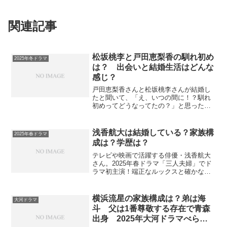
関連記事
松坂桃李と戸田恵梨香の馴れ初め
2025年冬ドラマ
は？ 出会いと結婚生活はどんな
感じ？
戸田恵梨香さんと松坂桃李さんが結婚し
たと聞いて、「え、いつの間に！？馴れ
初めってどうなってたの？」と思った方
も多いのではないでしょうか。LINE
NEWSで速報流れたときは、私もびっく
りしました。2人の出会いから結婚までの
浅香航大は結婚している？家族構
2025年春ドラマ
流れはもちろん、戸...
成は？学歴は？
テレビや映画で活躍する俳優・浅香航大
さん。2025年春ドラマ「三人夫婦」でド
ラマ初主演！端正なルックスと確かな演
技力で多くのファンを魅了しています。
ファンの間では、浅香航大さんは「こう
ちゃん」や「航大くん」と呼ばれること
横浜流星の家族構成は？弟は海
大河ドラマ
が多く、彼の気さくな...
斗 父は1番尊敬する存在で青森
出身 2025年大河ドラマべらぼ