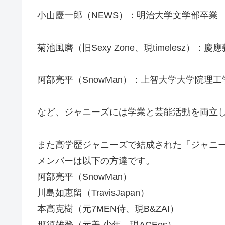
小山慶一郎（NEWS）：明治大学文学部卒業
菊池風磨（旧Sexy Zone、現timelesz）
阿部亮平（SnowMan）：上智大学大学院理
など、ジャニーズには学業と芸能活動を両立
また高学歴ジャニーズで結成された「ジャニ
メンバーは以下の方達です。
阿部亮平（SnowMan）
川島如恵留（TravisJapan）
本高克樹（元7MEN侍、現B&ZAI）
那須雄登（元美 少年、現ACEes）