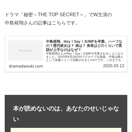
ドラマ「秘密～THE TOP SECRET～」でW主演の
中島裕翔さんの記事はこちらです。
中島裕翔、Hey！Say！JUMPを卒業。ハーフな
の？歴代彼女は？ 弟は？ 身長はどのくらいで英
語が上手なのはなぜ？
中島裕翔さんがHey！Say！JUMPを卒業されることになり
ました。2025年8月28日付でグループを脱退。今後は個人
として俳優メインで活動されるとのk十です。これまでもテ
レビドラマ、映画、舞台で活躍されてきた「Hey！Say！
2025.03.12
dramadaisuki.com
JUMP」の...
本が読めないのは、あなたのせいじゃな
い