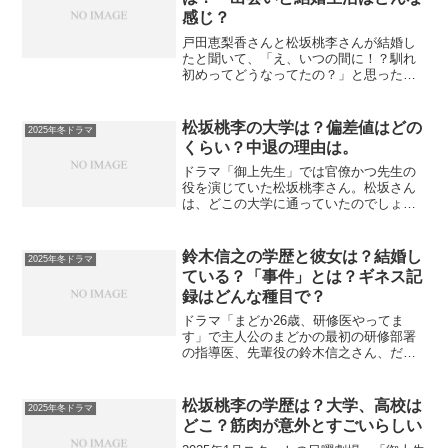
感じ？
戸田恵梨香さんと松坂桃李さんが結婚し
たと聞いて、「え、いつの間に！？馴れ
初めってどうなってたの？」と思った方
も多いのではないでしょうか。LINE
NEWSで速報流れたときは、私もびっく
りしました。2人の出会いから結婚までの
松坂桃李の大学は？偏差値はどの
2025年冬ドラマ
流れはもちろん、戸...
くらい？中退の理由は。
ドラマ「御上先生」では官僚かつ先生の
役を演じていた松坂桃李さん。松坂さん
は、どこの大学に通っていたのでしょう
か？どんな大学生だったか、そしてどう
して中退されたかを調べました。松坂桃
李の通っていた大学松坂桃李さんが通っ
鈴木信之の学歴と彼女は？結婚し
2025年冬ドラマ
ていた大学は 産業能率大...
ている？「事件」とは？ギネス記
録はどんな種目で？
ドラマ「まどか26歳、研修医やってま
す」で主人公のまどかの最初の研修部署
の指導医、先輩役の鈴木信之さん、だん
だんいい感じの二人になってきました
ね。かっこいい、頼れる先輩、だけど方
向音痴(笑)な役にピッタリな鈴木信之さん
松坂桃李の学歴は？大学、高校は
2025年冬ドラマ
はどんな人？鈴木信之さ...
どこ？筋肉が意外とすごいらしい