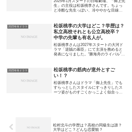
2025年1月スタートの日曜劇場、「御上先
生」の主役は松坂桃李さんです。ちょっ
と冷酷な先生っぽい、冷ややかな目線が
気になりますね。お正月に放送された新
春ドラマ『スロウトレイン』でも評判だ
った松坂桃李さん。今の日本を代表する
松坂桃李の大学はどこ？学歴は？
2025年冬ドラマ
俳優の一人として、...
私立高校それとも公立高校卒？
中学の先輩も有名人が。
松坂桃李さんは2027年スタートの大河ド
ラマ「逆賊の幕臣」にて主演を務めると
発表になりました。“勝海舟のライバル”と
言われた幕臣・小栗上野介忠順(おぐりこ
うずけのすけただまさ)の役で、歴史の闇
に葬り去られることになるとか。今から
松坂桃李の筋肉が意外とすご
2025年冬ドラマ
楽しみです！...
い！？
松坂桃李さんはドラマ「御上先生」でも
すらっとしたスタイルにすっきりしたス
ーツ姿がものすごくかっこよく似合って
いました。爽やかで繊細な演技が魅力の
俳優さんという印象があります。しかし
今回リサーチしてみて、「えっ！？そん
なに筋肉がすごかったの？...
松村北斗の学歴は？高校の同級生は誰？
大学はどこ？どんな恋愛観？